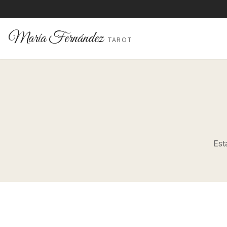
María Fernández
TAROT
Est