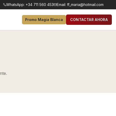
WhatsApp:
+34 711 560 453
Email:
ff_maria@hotmail.com
Promo Magia Blanca
CONTACTAR AHORA
nte.