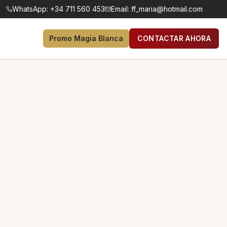
WhatsApp:
+34 711 560 453
Email:
ff_maria@hotmail.com
Promo Magia Blanca
CONTACTAR AHORA