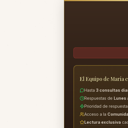
El Equipo de María e
Hasta
3 consultas dia
Respuestas de
Lunes 
Prioridad de respuest
Acceso a la
Comunida
Lectura exclusiva
ca