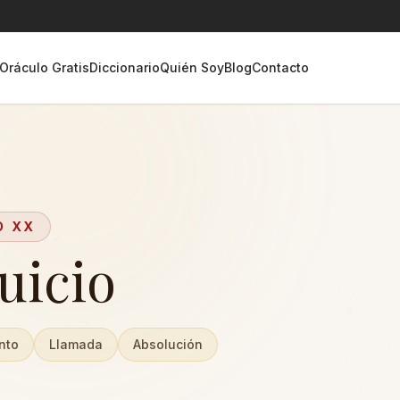
Oráculo Gratis
Diccionario
Quién Soy
Blog
Contacto
O
XX
Juicio
nto
Llamada
Absolución