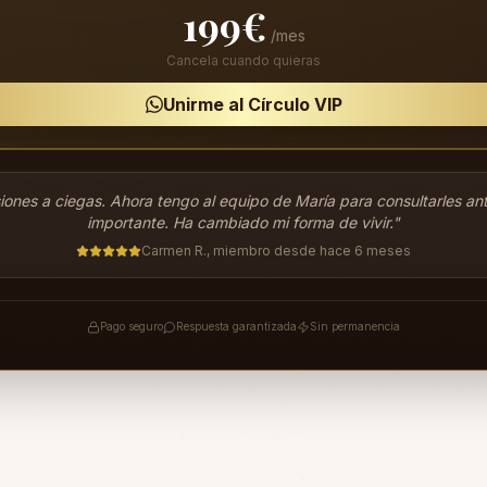
199€
/mes
Cancela cuando quieras
Unirme al Círculo VIP
ones a ciegas. Ahora tengo al equipo de María para consultarles an
importante. Ha cambiado mi forma de vivir."
Carmen R., miembro desde hace 6 meses
Pago seguro
Respuesta garantizada
Sin permanencia